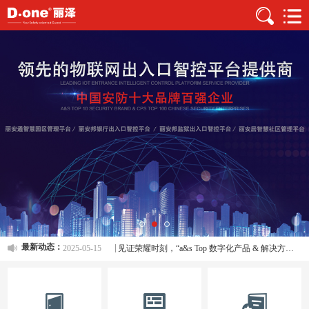
2024-09-13
信创、国产化的丽泽国密门禁系统
2025-05-15
丽泽智控平台：重新定义门禁出入口管理标准
最新动态：
2025-05-15
见证荣耀时刻，“a&s Top 数字化产品 & 解决方案”榜单公布
2025-12-19
丽泽再次登榜“a&s 创新50强、十大品牌”榜单
2024-10-29
蝉联十三载、a&s十大品牌
2024-02-01
深耕厚植、惟实励新向未来！
2024-09-13
信创、国产化的丽泽国密门禁系统
2025-05-15
丽泽智控平台：重新定义门禁出入口管理标准